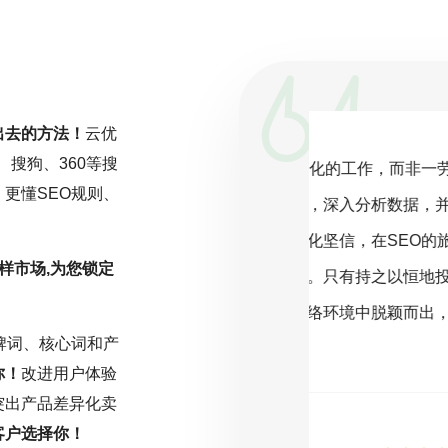
出去的方法！
云优
、搜狗、360等搜
一项持续且精细化的工作，而非一劳永
搜索引擎
更懂SEO规则、
关注行业动态，深入分析数据，并根据
客户为中心，
化策略。云优化坚信，在SEO的旅程
则，是成功的
样市场,为您锁定
或缺的驱动力。只有持之以恒地投入努
还需符合搜索
能在激烈的网络环境中脱颖而出，取得
序。因此，明
牌词、核心词和产
名。
主题的SEO规
你！
改进用户体验
突出产品差异化卖
客户选择你！