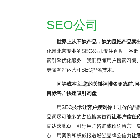
SEO公司
世界上从不缺产品，缺的是把产品卖
化是北京专业的SEO公司,专注百度、谷歌
持疑，但云优化认为，这更多与网
SEO网站优化是
索引擎优化服务。我们更懂用户搜索习惯、
名虽受多因素影响，但正确思维和
逸。它要求优化师密切
更懂网站运营和SEO排名技术。
前，深入分析并调整SEO，确保
这些洞察不断调整和优
同等成本,让您的关键词排名更靠前;同
和搜索引擎规则，可提升网站转
中，耐心和毅力是不可
目标客户快速吸引询盘
略将助力网站取得更好效果。
力，不断优化网站，才
用SEO技术
让客户搜到你！
让你的品
更为优异的搜索引擎排
品词尽可能多的占位搜索首页
让客户信任
直达落地页，引导用户咨询或预约留言，
点，用案例和权威报道增强品牌公信力
让
( 推荐指数5颗星 )