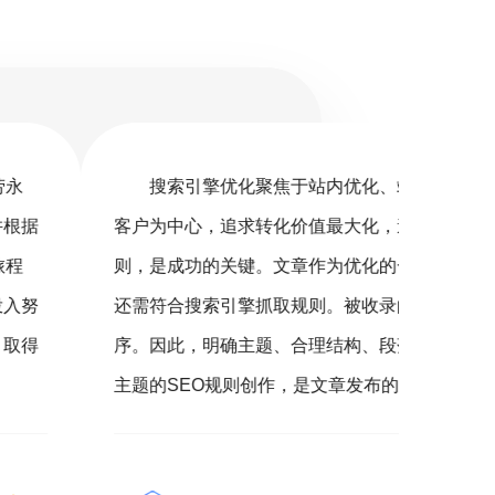
优化聚焦于站内优化、站外SEO及搜索体验。以
搜
追求转化价值最大化，遵循用户需求和搜索规
销（S
关键。文章作为优化的一环，不仅要满足读者，
营销的
引擎抓取规则。被收录的文章才有机会参与排
客户，
确主题、合理结构、段落清晰，并结合关键词与
360
则创作，是文章发布的必备要素。
您营销
精准的