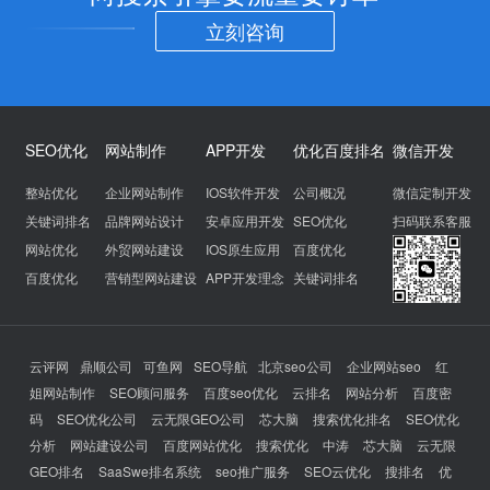
立刻咨询
SEO优化
网站制作
APP开发
优化百度排名
微信开发
整站优化
企业网站制作
IOS软件开发
公司概况
微信定制开发
关键词排名
品牌网站设计
安卓应用开发
SEO优化
扫码联系客服
网站优化
外贸网站建设
IOS原生应用
百度优化
百度优化
营销型网站建设
APP开发理念
关键词排名
云评网
鼎顺公司
可鱼网
SEO导航
北京seo公司
企业网站seo
红
姐网站制作
SEO顾问服务
百度seo优化
云排名
网站分析
百度密
码
SEO优化公司
云无限GEO公司
芯大脑
搜索优化排名
SEO优化
分析
网站建设公司
百度网站优化
搜索优化
中涛
芯大脑
云无限
GEO排名
SaaSwe排名系统
seo推广服务
SEO云优化
搜排名
优