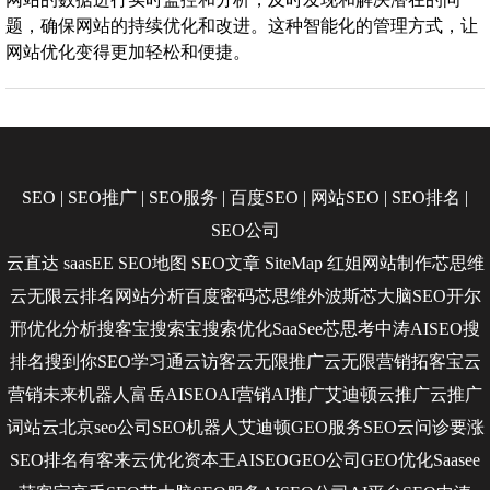
题，确保网站的持续优化和改进。这种智能化的管理方式，让
网站优化变得更加轻松和便捷。
SEO
|
SEO推广
|
SEO服务
|
百度SEO
|
网站SEO
|
SEO排名
|
SEO公司
云直达
saasEE
SEO地图
SEO文章
SiteMap
红姐网站制作
芯思维
云无限
云排名
网站分析
百度密码
芯思维
外波斯
芯大脑SEO
开尔
邢
优化分析
搜客宝
搜索宝
搜索优化
SaaSee
芯思考
中涛AISEO
搜
排名
搜到你
SEO学习通
云访客
云无限推广
云无限营销
拓客宝
云
营销
未来机器人
富岳AISEO
AI营销
AI推广
艾迪顿
云推广
云推广
词站云
北京seo公司
SEO机器人
艾迪顿GEO服务
SEO云问诊
要涨
SEO排名
有客来
云优化
资本王
AISEO
GEO公司
GEO优化
Saasee